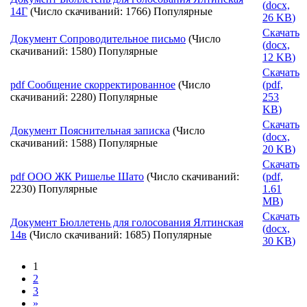
(
docx,
14Г
(Число скачиваний: 1766)
Популярные
26 KB
)
Скачать
Документ
Сопроводительное письмо
(Число
(
docx,
скачиваний: 1580)
Популярные
12 KB
)
Скачать
pdf
Сообщение скорректированное
(Число
(
pdf,
скачиваний: 2280)
Популярные
253
KB
)
Скачать
Документ
Пояснительная записка
(Число
(
docx,
скачиваний: 1588)
Популярные
20 KB
)
Скачать
pdf
ООО ЖК Ришелье Шато
(Число скачиваний:
(
pdf,
2230)
Популярные
1.61
MB
)
Скачать
Документ
Бюллетень для голосования Ялтинская
(
docx,
14в
(Число скачиваний: 1685)
Популярные
30 KB
)
1
2
3
»