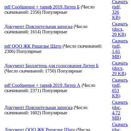
Скачать
pdf
Сообщение + тариф 2019 Литер Б
(Число
(
pdf,
скачиваний: 2356)
Популярные
326
KB
)
Скачать
Документ
Пояснительная записка
(Число
(
docx,
скачиваний: 1614)
Популярные
20 KB
)
Скачать
pdf
ООО ЖК Ришелье Шато
(Число скачиваний:
(
pdf,
2306)
Популярные
1.61
MB
)
Скачать
Документ
Бюллетень для голосования Литер Б
(
docx,
(Число скачиваний: 1750)
Популярные
29 KB
)
Скачать
pdf
Сообщение + тариф 2019 Литер А
(Число
(
pdf,
скачиваний: 2371)
Популярные
653
KB
)
Скачать
Документ
Пояснительная записка
(Число
(
doc,
скачиваний: 1602)
Популярные
4.72
MB
)
Скачать
Документ
ООО ЖК Ришелье Шато
(Число
(
doc,