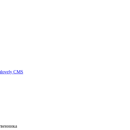
я
lovely CMS
бинет
венника